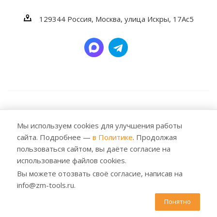
129344
Россия, Москва,
улица Искры, 17Ас5
2026 © Заубер Машинери - Обеспечивая превосходство.
Все права защищены. Любое использование либо
Мы используем cookies для улучшения работы
копирование материалов или подборки материалов
сайта. Подробнее —
в Политике
. Продолжая
сайта, элементов дизайна и оформления допускается
пользоваться сайтом, вы даёте согласие на
лишь с разрешения правообладателя и только со
использование файлов cookies.
ссылкой на источник: https://zm-tools.ru
Вы можете отозвать своё согласие, написав на
info@zm-tools.ru.
Понятно