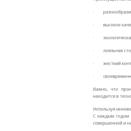
· разнообразие
· высокое качес
· экологическая
· лояльная стои
· жесткий контр
· своевременна
Важно, что про
находится в тесн
Используя иннова
С каждым годом 
совершенной и н