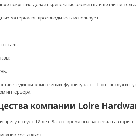
ное покрытие делает крепежные элементы и петли не только
дных материалов производитель использует:
 сталь;
авы;
нь.
оставе единой композиции фурнитура от Loire послужит у
ом интерьера.
ства компании Loire Hardware
я присутствует 18 лет. За это время она завоевала авторит
мпании составляет: