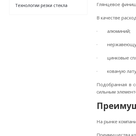
Глянцевое финиш
Технологии резки стекла
В качестве расхо
· алюминий;
· нержавеющую
· цинковые спл
· кованую лату
Подобранная в с
сильным элемент
Преимуще
На рынке компани
Преимущества ко