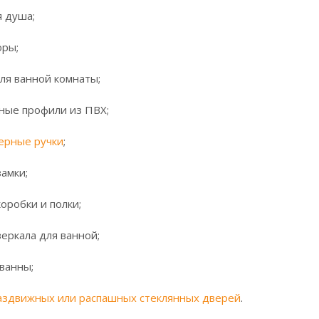
 душа;
ры;
я ванной комнаты;
ые профили из ПВХ;
ерные ручки
;
амки;
робки и полки;
ркала для ванной;
ванны;
аздвижных или распашных стеклянных дверей
.