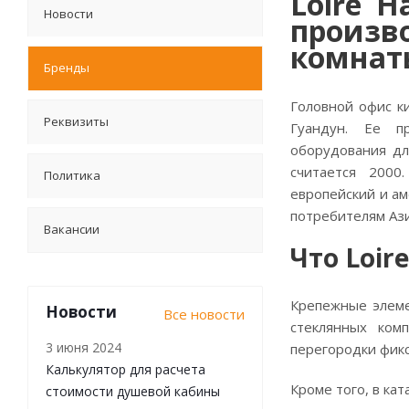
Loire H
Новости
произв
комнат
Бренды
Головной офис ки
Реквизиты
Гуандун. Ее пр
оборудования дл
считается 2000
Политика
европейский и ам
потребителям Ази
Вакансии
Что Loir
Крепежные элеме
Новости
Все новости
стеклянных ком
3 июня 2024
перегородки фик
Калькулятор для расчета
Кроме того, в кат
стоимости душевой кабины