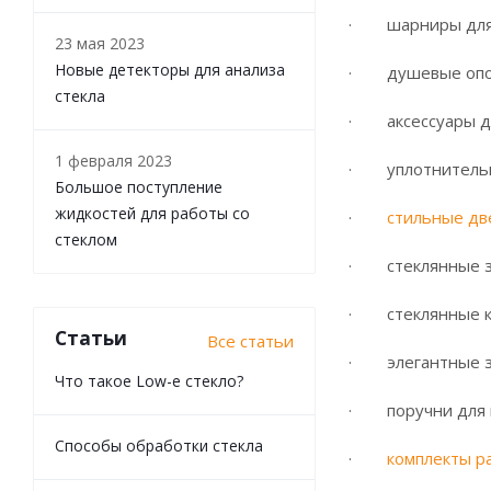
· шарниры для
23 мая 2023
Новые детекторы для анализа
· душевые опо
стекла
· аксессуары дл
1 февраля 2023
· уплотнительн
Большое поступление
жидкостей для работы со
·
стильные дв
стеклом
· стеклянные з
· стеклянные ко
Статьи
Все статьи
· элегантные зе
Что такое Low-e стекло?
· поручни для 
Способы обработки стекла
·
комплекты р