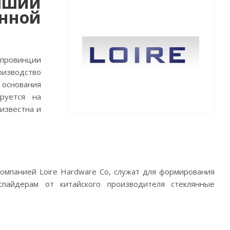
учший
анной
в провинции
изводство
 основания
руется на
известна и
омпанией Loire Hardware Co, служат для формирования
спайдерам от китайского производителя стеклянные