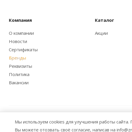
Компания
Каталог
О компании
Акции
Новости
Сертификаты
Бренды
Реквизиты
Политика
Вакансии
2026 © Заубер Машинери - Обеспечивая превосходство.
Мы используем cookies для улучшения работы сайта
элементов дизайна и оформления допускается лишь с раз
Вы можете отозвать своё согласие, написав на info@zm