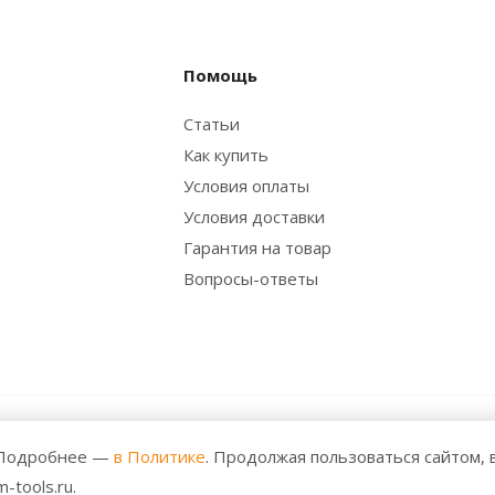
Помощь
Статьи
Как купить
Условия оплаты
Условия доставки
Гарантия на товар
Вопросы-ответы
 Все права защищены. Любое использование либо копирован
. Подробнее —
в Политике
. Продолжая пользоваться сайтом, 
решения правообладателя и только со ссылкой на источник: h
-tools.ru.