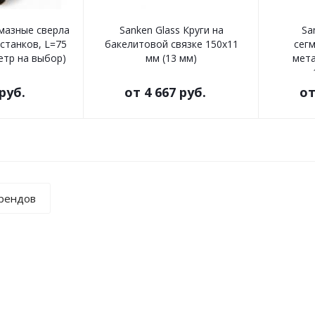
лмазные сверла
Sanken Glass Круги на
Sa
 станков, L=75
бакелитовой связке 150х11
сег
етр на выбор)
мм (13 мм)
мета
руб.
от
4 667 руб.
о
брендов