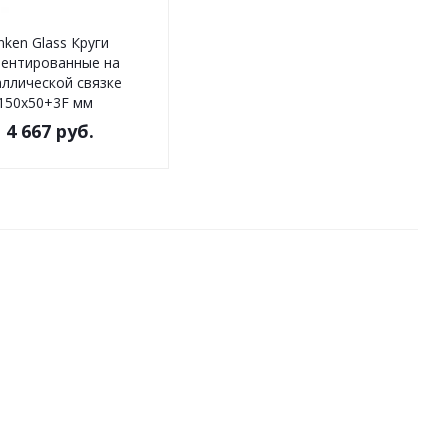
nken Glass Круги
ментированные на
ллической связке
150х50+3F мм
т
4 667 руб.