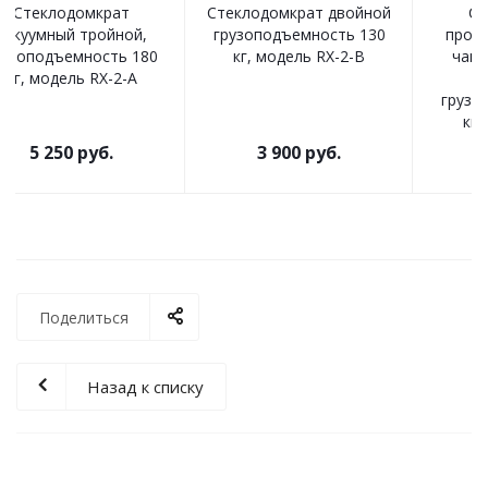
ой
Стеклодомкрат
Стеклодомкрат
0
профессиональный 3-
одинарный с насосом,
чашечный с металл.
грузоподъемность до
фиксаторами,
180 кг, для плоского и
грузоподъемность 150
гнутого стекла, модель
кг, модель BT-C3
BX1-A
5 920
руб.
17 134
руб.
Поделиться
Назад к списку