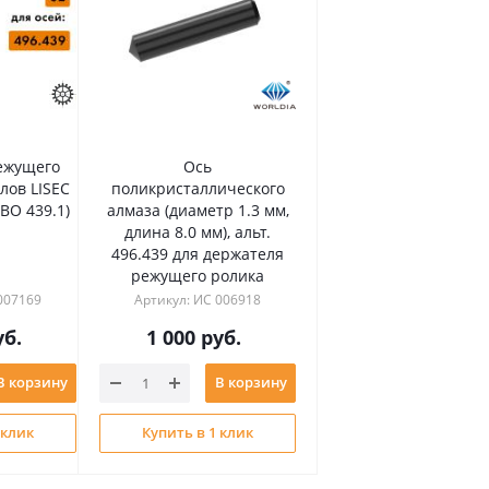
ежущего
Ось
лов LISEC
поликристаллического
BO 439.1)
алмаза (диаметр 1.3 мм,
длина 8.0 мм), альт.
496.439 для держателя
режущего ролика
007169
Артикул: ИС 006918
б.
1 000
руб.
В корзину
В корзину
 клик
Купить в 1 клик