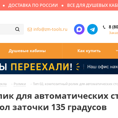
ДОСТАВКА ПО РОССИИ
ВСЕ ДЛЯ ДУШЕВЫХ КАБИН
8 (8
info@zm-tools.ru
Зака
Душевые кабины
Как купить
екла
-
Ролики
-
Тип 02, композитный ролик для автоматических стол
лик для автоматических ст
гол заточки 135 градусов