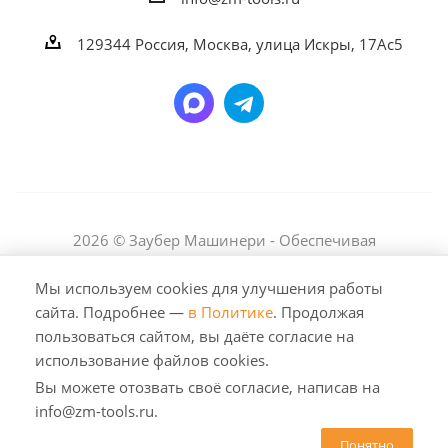
129344
Россия, Москва,
улица Искры, 17Ас5
2026 © Заубер Машинери - Обеспечивая
превосходство. Все права защищены. Любое
использование либо копирование материалов или
Мы используем cookies для улучшения работы
подборки материалов сайта, элементов дизайна и
сайта. Подробнее —
в Политике
. Продолжая
оформления допускается лишь с разрешения
пользоваться сайтом, вы даёте согласие на
правообладателя и только со ссылкой на источник:
использование файлов cookies.
https://zm-tools.ru
Вы можете отозвать своё согласие, написав на
info@zm-tools.ru.
Понятно