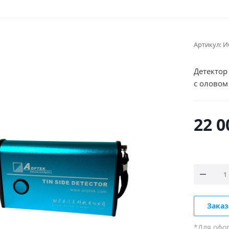
Артикул:
И
Детектор
с оловом
22 0
Заказ
*Для офо