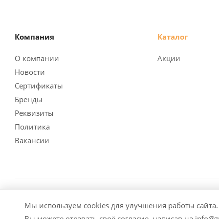
Компания
Каталог
О компании
Акции
Новости
Сертификаты
Бренды
Реквизиты
Политика
Вакансии
2026 © Заубер Машинери - Обеспечивая превосходство
Мы используем cookies для улучшения работы сайта
элементов дизайна и оформления допускается лишь с ра
Вы можете отозвать своё согласие, написав на info@zm