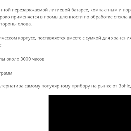
енной перезаряжаемой литиевой батарее, компактным и по
роко применяется в промышленности по обработке стекла 
тороны олова.
ческом корпусе, поставляется вместе с сумкой для хранен
е.
пы около 3000 часов
 грамм
ьтернатива самому популярному прибору на рынке от Bohle