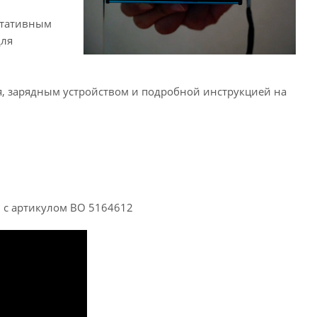
ртативным
для
ия, зарядным устройством и подробной инструкцией на
, с артикулом BO 5164612