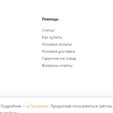
Помощь
Статьи
Как купить
Условия оплаты
Условия доставки
Гарантия на товар
Вопросы-ответы
. Все права защищены. Любое использование либо копиров
. Подробнее —
в Политике
. Продолжая пользоваться сайтом,
зрешения правообладателя и только со ссылкой на источник:
-tools.ru.