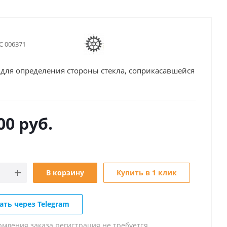
С 006371
 для определения стороны стекла, соприкасавшейся
00
руб.
В корзину
Купить в 1 клик
ать через Telegram
рмления заказа регистрация не требуется