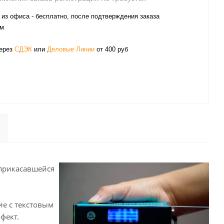
из офиса - бесплатно, после подтверждения заказа
ом
через
СДЭК
или
Деловые Линии
от 400 руб
оприкасавшейся
ие с текстовым
фект.