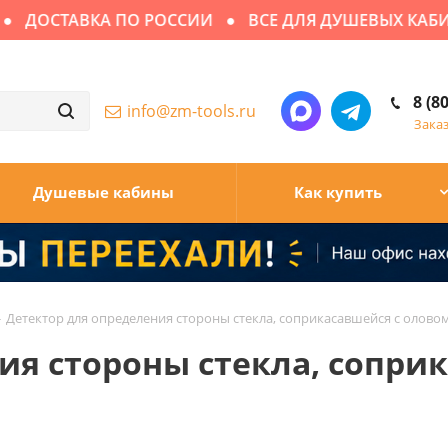
ДОСТАВКА ПО РОССИИ
ВСЕ ДЛЯ ДУШЕВЫХ КАБИН
8 (8
info@zm-tools.ru
Зака
Душевые кабины
Как купить
-
Детектор для определения стороны стекла, соприкасавшейся с оловом
ия стороны стекла, соприк