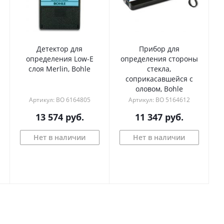
Детектор для
Прибор для
определения Low-E
определения стороны
слоя Merlin, Bohle
стекла,
соприкасавшейся с
оловом, Bohle
Артикул: BO 6164805
Артикул: BO 5164612
13 574
руб.
11 347
руб.
Нет в наличии
Нет в наличии