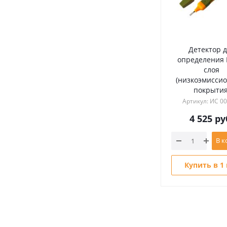
Детектор 
определения 
слоя
(низкоэмисси
покрытия
Артикул: ИС 0
4 525
ру
В к
Купить в 1