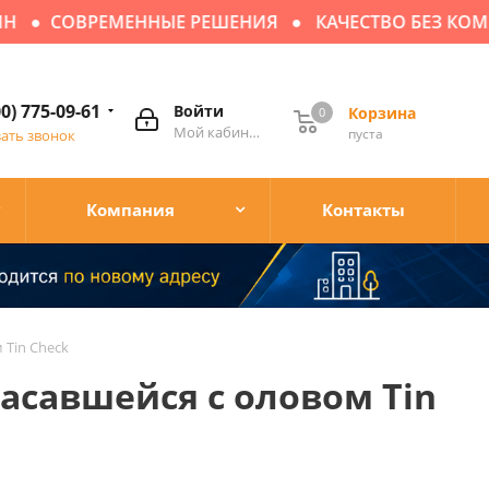
СОВРЕМЕННЫЕ РЕШЕНИЯ
КАЧЕСТВО БЕЗ КОМП
00) 775-09-61
Войти
Корзина
0
Мой кабинет
пуста
зать звонок
Компания
Контакты
 Tin Check
асавшейся с оловом Tin