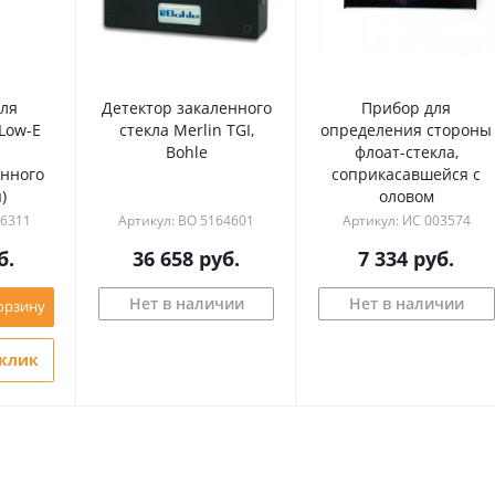
для
Детектор закаленного
Прибор для
Low-E
стекла Merlin TGI,
определения стороны
Bohle
флоат-стекла,
онного
соприкасавшейся с
)
оловом
06311
Артикул: BO 5164601
Артикул: ИС 003574
б.
36 658
руб.
7 334
руб.
Нет в наличии
Нет в наличии
орзину
 клик