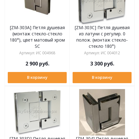
[ZM-303A] Петля душевая
[ZM-303C] Петля душевая
(монтаж стекло-стекло
из латуни с регулир. 0
180°), цвет матовый хром
полож. (монтаж стекло-
SC
стекло 180°)
Артикул
:
ИС 004968
Артикул
:
ИС 004012
2 900
руб.
3 300
руб.
В корзину
В корзину
[ZM-303D] Петля душевая
[ZM-304] Петля душевая