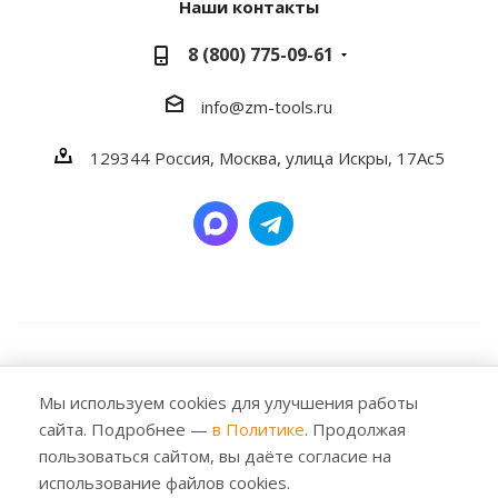
Наши контакты
8 (800) 775-09-61
info@zm-tools.ru
129344
Россия, Москва,
улица Искры, 17Ас5
2026 © Заубер Машинери - Обеспечивая превосходство.
Все права защищены. Любое использование либо
Мы используем cookies для улучшения работы
копирование материалов или подборки материалов
сайта. Подробнее —
в Политике
. Продолжая
сайта, элементов дизайна и оформления допускается
пользоваться сайтом, вы даёте согласие на
лишь с разрешения правообладателя и только со
использование файлов cookies.