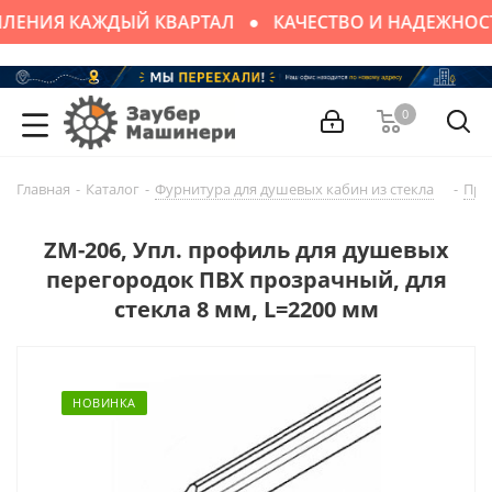
ЛЕНИЯ КАЖДЫЙ КВАРТАЛ
КАЧЕСТВО И НАДЕЖНОС
0
Главная
-
Каталог
-
Фурнитура для душевых кабин из стекла
-
Про
ZM-206, Упл. профиль для душевых
перегородок ПВХ прозрачный, для
стекла 8 мм, L=2200 мм
НОВИНКА