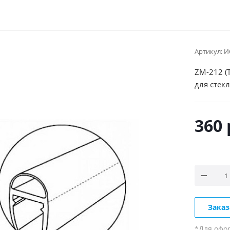
Артикул:
И
ZM-212 (
для стек
360
Заказ
*Для офо