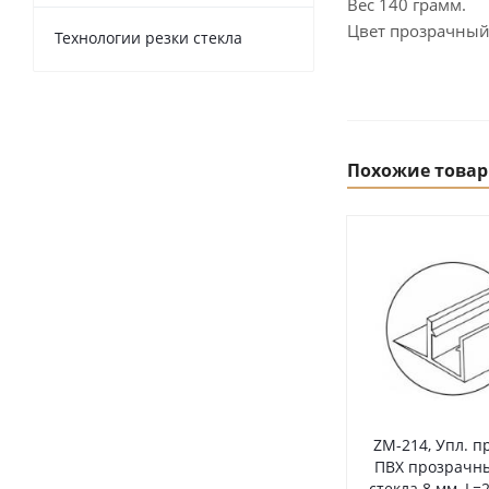
Вес 140 грамм.
Цвет прозрачный
Технологии резки стекла
Похожие това
ZM-214, Упл. п
ПВХ прозрачны
стекла 8 мм, L=