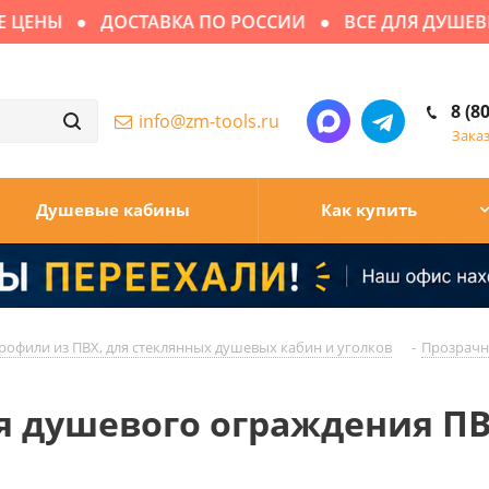
ЦЕНЫ
ДОСТАВКА ПО РОССИИ
ВСЕ ДЛЯ ДУШЕВЫХ
8 (8
info@zm-tools.ru
Зака
Душевые кабины
Как купить
рофили из ПВХ, для стеклянных душевых кабин и уголков
-
Прозрачн
ля душевого ограждения П