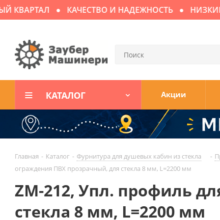
 КВАРТАЛ
КАЧЕСТВО И НАДЕЖНОСТЬ
НИЗКИЕ 
КАТАЛОГ
Акции
Главная
-
Каталог
-
Фурнитура для душевых кабин из стекла
-
П
ограждения ПВХ прозрачный, для стекла 8 мм, L=2200 мм
ZM-212, Упл. профиль д
стекла 8 мм, L=2200 мм