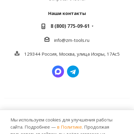
Наши контакты
8 (800) 775-09-61
info@zm-tools.ru
129344
Россия, Москва,
улица Искры, 17Ас5
2026 © Заубер Машинери - Обеспечивая превосходство.
Все права защищены. Любое использование либо
Мы используем cookies для улучшения работы
копирование материалов или подборки материалов
сайта. Подробнее —
в Политике
. Продолжая
сайта, элементов дизайна и оформления допускается