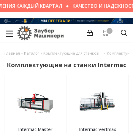
ЛЕНИЯ КАЖДЫЙ КВАРТАЛ
КАЧЕСТВО И НАДЕЖНОС
0
Главная
-
Каталог
-
Комплектующие для станков
-
Комплектующи
Комплектующие на станки Intermac
Intermac Master
Intermac Vertmax