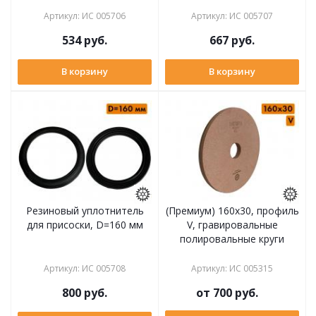
Артикул
:
ИС 005706
Артикул
:
ИС 005707
534
руб.
667
руб.
В корзину
В корзину
Резиновый уплотнитель
(Премиум) 160x30, профиль
для присоски, D=160 мм
V, гравировальные
полировальные круги
Артикул
:
ИС 005708
Артикул
:
ИС 005315
800
руб.
от
700 руб.