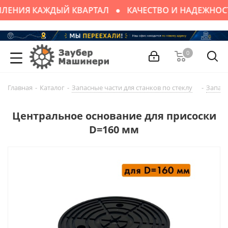
ЛЕНИЯ КАЖДЫЙ КВАРТАЛ
КАЧЕСТВО И НАДЕЖНОС
0
Главная
-
Каталог
-
Запасные части для cтaнков по стеклу
-
Запасн
Центральное основание для присоски
D=160 мм