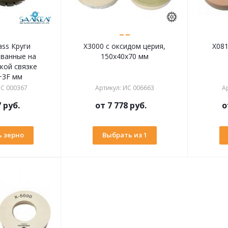
ass Круги
X3000 с оксидом церия,
X081
ванные на
150х40х70 мм
кой связке
+3F мм
С 000367
Артикул
:
ИС 006663
А
7 руб.
от
7 778 руб.
о
 зерно
Выбрать из 1