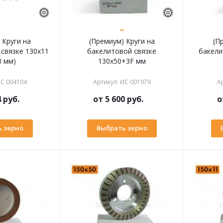
 Круги на
(Премиум) Круги на
(П
связке 130х11
бакелитовой связке
бакели
3 мм)
130х50+3F мм
С 004104
Артикул
:
ИС 001979
А
4 руб.
от
5 600 руб.
о
 зерно
Выбрать зерно