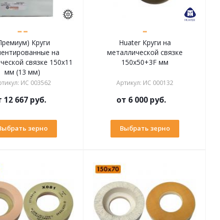
Премиум) Круги
Huater Круги на
ментированные на
металлической связке
ческой связке 150х11
150х50+3F мм
мм (13 мм)
ртикул
:
ИС 003562
Артикул
:
ИС 000132
т
12 667 руб.
от
6 000 руб.
Выбрать зерно
Выбрать зерно