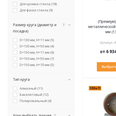
Для кромки стекла (
18
)
Для фаски стекла (
9
)
(Премиум)
Размер круга (диаметр и
?
металлической 
посадка)
мм (1
D=130 мм, H=11 мм (
5
)
Артикул
:
И
D=130 мм, H=50 мм (
4
)
от
6 93
D=150 мм, H=11 мм (
6
)
D=150 мм, H=50 мм (
7
)
D=150 мм, H=70 мм (
5
)
Выбрать
Тип круга
Алмазный (
11
)
Бакелитовый (
12
)
Полировальный (
4
)
Хочу выбрать лучшее
?