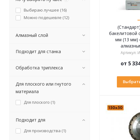
Выбираю лучшее (
16
)
Можно подешевле (
12
)
(Стандарт)
бакелитовой с
Алмазный слой
мм (13 мм)
алмазны
Подходит для станка
Артикул
:
И
от
5 33
Обработка триплекса
Выбрать
Для плоского или гнутого
материала
Для плоского (
1
)
Подходит для
Для производства (
1
)