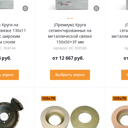
 Круги на
(Премиум) Круги
(
вязке 130х11
сегментированные на
сег
 с широким
металлической связке
металли
м слоем
150х50+3F мм
С 004144
Артикул
:
ИС 003560
А
4 руб.
от
12 667 руб.
о
 зерно
Выбрать зерно