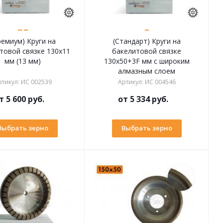
ремиум) Круги на
(Стандарт) Круги на
товой связке 130х11
бакелитовой связке
мм (13 мм)
130х50+3F мм с широким
алмазным слоем
ртикул
:
ИС 002539
Артикул
:
ИС 004546
т
5 600 руб.
от
5 334 руб.
Выбрать зерно
Выбрать зерно