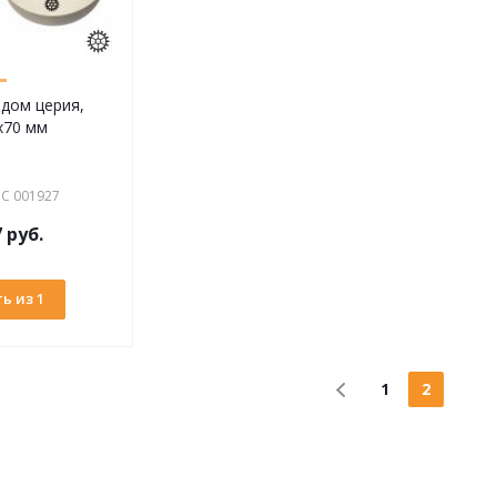
идом церия,
х70 мм
С 001927
7 руб.
ь из 1
1
2