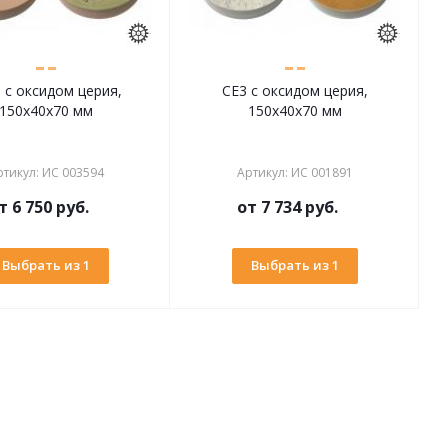
 с оксидом церия,
CE3 с оксидом церия,
150х40х70 мм
150х40х70 мм
ртикул
:
ИС 003594
Артикул
:
ИС 001891
т
6 750 руб.
от
7 734 руб.
Выбрать из 1
Выбрать из 1