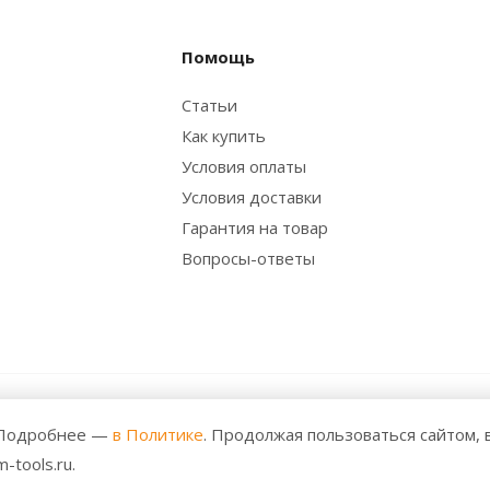
Помощь
Статьи
Как купить
Условия оплаты
Условия доставки
Гарантия на товар
Вопросы-ответы
 Все права защищены. Любое использование либо копирован
. Подробнее —
в Политике
. Продолжая пользоваться сайтом, 
решения правообладателя и только со ссылкой на источник: h
-tools.ru.