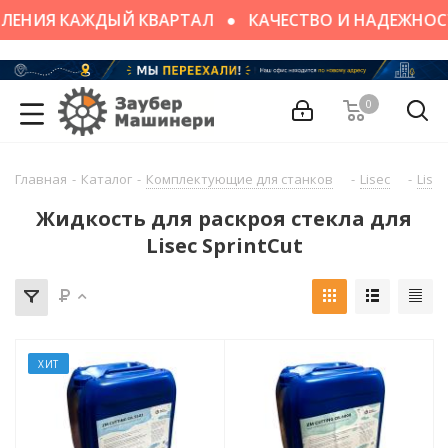
ЛЕНИЯ КАЖДЫЙ КВАРТАЛ
КАЧЕСТВО И НАДЕЖНОС
0
Главная
-
Каталог
-
Комплектующие для станков
-
Lisec
-
Lisec
Жидкость для раскроя стекла для
Lisec SprintCut
ХИТ