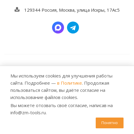
129344
Россия, Москва,
улица Искры, 17Ас5
2026 © Заубер Машинери - Обеспечивая превосходство.
Все права защищены. Любое использование либо
Мы используем cookies для улучшения работы
копирование материалов или подборки материалов
сайта. Подробнее —
в Политике
. Продолжая
сайта, элементов дизайна и оформления допускается
пользоваться сайтом, вы даёте согласие на
лишь с разрешения правообладателя и только со
использование файлов cookies.
ссылкой на источник: https://zm-tools.ru
Вы можете отозвать своё согласие, написав на
info@zm-tools.ru.
Понятно