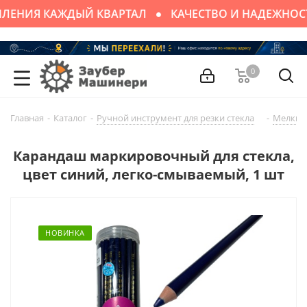
ЛЕНИЯ КАЖДЫЙ КВАРТАЛ
КАЧЕСТВО И НАДЕЖНОС
0
Главная
-
Каталог
-
Ручной инструмент для резки стекла
-
Мелки, 
Карандаш маркировочный для стекла,
цвет синий, легко-смываемый, 1 шт
НОВИНКА