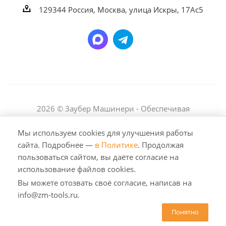
129344
Россия, Москва,
улица Искры, 17Ас5
2026 © Заубер Машинери - Обеспечивая
превосходство. Все права защищены. Любое
использование либо копирование материалов или
Мы используем cookies для улучшения работы
подборки материалов сайта, элементов дизайна и
сайта. Подробнее —
в Политике
. Продолжая
оформления допускается лишь с разрешения
пользоваться сайтом, вы даёте согласие на
правообладателя и только со ссылкой на источник:
использование файлов cookies.
https://zm-tools.ru
Вы можете отозвать своё согласие, написав на
info@zm-tools.ru.
Понятно