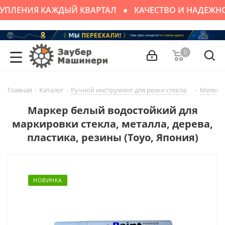
УПЛЕНИЯ КАЖДЫЙ КВАРТАЛ
КАЧЕСТВО И НАДЕЖН
0
Главная
-
Каталог
-
Ручной инструмент для резки стекла
-
Мелки, 
Маркер белый водостойкий для
маркировки стекла, металла, дерева,
пластика, резины (Toyo, Япония)
НОВИНКА