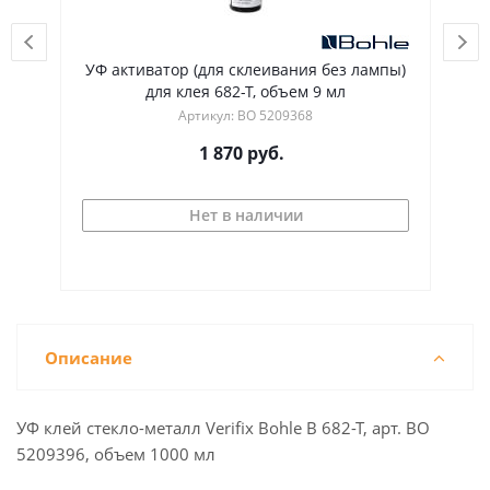
(для склеивания без лампы)
УФ активатор (для склеивани
я 682-T, объем 9 мл
для клея 682-T, объем
тикул: BO 5209368
Артикул: BO 520936
1 870
руб.
3 960
руб.
ет в наличии
Нет в наличии
Описание
УФ клей стекло-металл Verifix Bohle B 682-T, арт. BO
5209396, объем 1000 мл