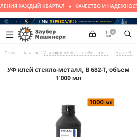
ЛЕНИЯ КАЖДЫЙ КВАРТАЛ
КАЧЕСТВО И НАДЕЖНОС
0
Главная
-
Каталог
-
Ультрафиолетовая склейка стекла
-
УФ клей дл
УФ клей стекло-металл, B 682-T, объем
1'000 мл