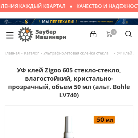
ЛЕНИЯ КАЖДЫЙ КВАРТАЛ
КАЧЕСТВО И НАДЕЖНОС
0
Главная
-
Каталог
-
Ультрафиолетовая склейка стекла
-
УФ клей дл
УФ клей Zigoo 605 стекло-стекло,
влагостойкий, кристально-
прозрачный, объем 50 мл (альт. Bohle
LV740)