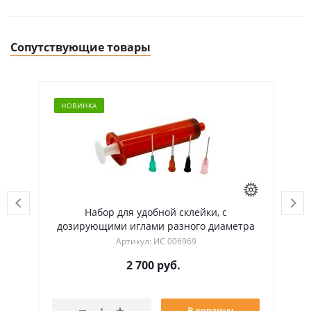
Сопутствующие товары
НОВИНКА
Набор для удобной склейки, с
Ультраф
дозирующими иглами разного диаметра
длина 21
Артикул: ИС 006969
2 700
руб.
В корзину