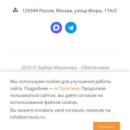
129344
Россия, Москва,
улица Искры, 17Ас5
2026 © Заубер Машинери - Обеспечивая
превосходство. Все права защищены. Любое
использование либо копирование материалов или
Мы используем cookies для улучшения работы
подборки материалов сайта, элементов дизайна и
сайта. Подробнее —
в Политике
. Продолжая
оформления допускается лишь с разрешения
пользоваться сайтом, вы даёте согласие на
правообладателя и только со ссылкой на источник:
использование файлов cookies.
https://zm-tools.ru
Вы можете отозвать своё согласие, написав на
info@zm-tools.ru.
Понятно