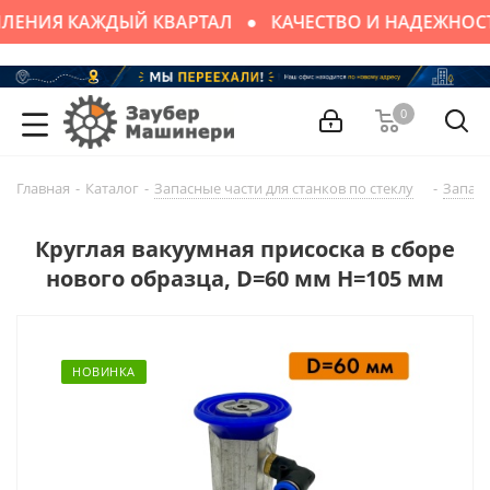
ЛЕНИЯ КАЖДЫЙ КВАРТАЛ
КАЧЕСТВО И НАДЕЖНОС
0
Главная
-
Каталог
-
Запасные части для cтaнков по стеклу
-
Запасн
Круглая вакуумная присоска в сборе
нового образца, D=60 мм H=105 мм
НОВИНКА