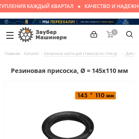
УПЛЕНИЯ КАЖДЫЙ КВАРТАЛ
КАЧЕСТВО И НАДЕЖН
0
Главная
-
Каталог
-
Запасные части для cтaнков по стеклу
-
Для кр
Резиновая присоска, Ø = 145х110 мм