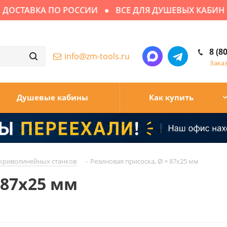
СТАВКА ПО РОССИИ
ВСЕ ДЛЯ ДУШЕВЫХ КАБИН
8 (8
info@zm-tools.ru
Зака
Душевые кабины
Как купить
 криволинейных станков
-
Резиновая присоска, Ø = 87х25 мм
 87х25 мм