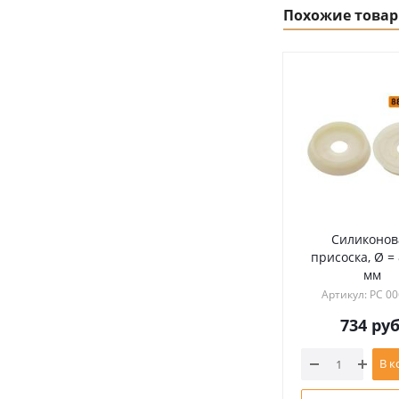
Похожие това
Силиконов
присоска, Ø =
мм
Артикул: РС 0
734
руб
В к