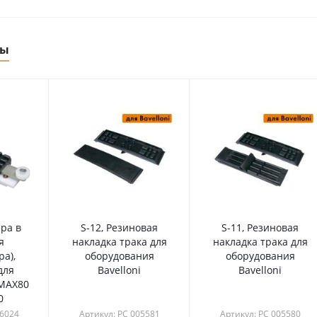
ры
ра в
S-12, Резиновая
S-11, Резиновая
я
накладка трака для
накладка трака для
а),
оборудования
оборудования
для
Bavelloni
Bavelloni
 MAX80
0
06024
Артикул: РС 005581
Артикул: РС 005580