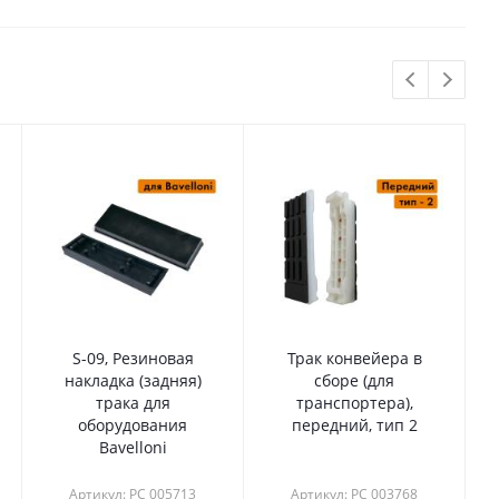
S-09, Резиновая
Трак конвейера в
накладка (задняя)
сборе (для
трака для
транспортера),
оборудования
передний, тип 2
Bavelloni
Артикул: РС 005713
Артикул: РС 003768