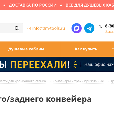
ДОСТАВКА ПО РОССИИ
ВСЕ ДЛЯ ДУШЕВЫХ КАБИ
8 (8
info@zm-tools.ru
Зака
Душевые кабины
Как купить
асти для кромочного станка
-
Конвейеры и траки прижимные
-
Т
о/заднего конвейера