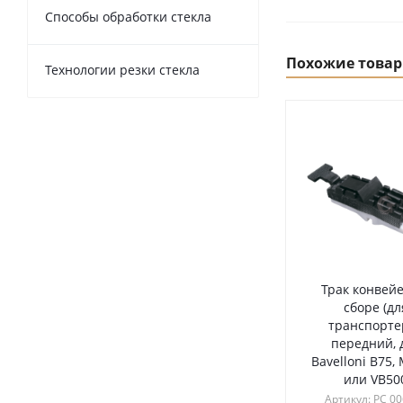
Способы обработки стекла
Похожие това
Технологии резки стекла
Трак конвейе
сборе (дл
транспортер
передний, 
Bavelloni B75,
или VB50
Артикул: РС 0