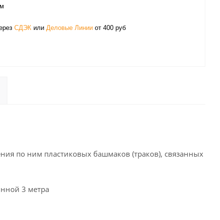
ом
через
СДЭК
или
Деловые Линии
от 400 руб
ения по ним пластиковых башмаков (траков), связанных
инной 3 метра