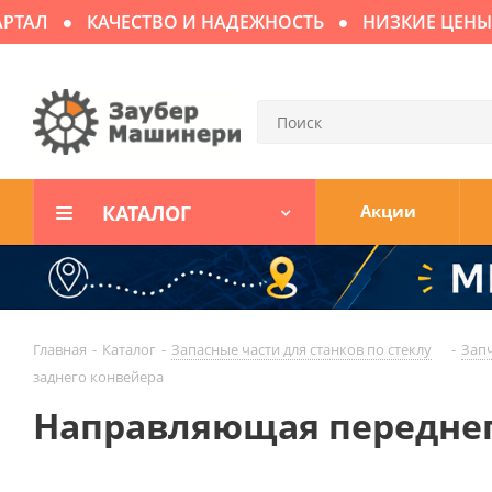
АЛ
КАЧЕСТВО И НАДЕЖНОСТЬ
НИЗКИЕ ЦЕНЫ
КАТАЛОГ
Акции
Главная
-
Каталог
-
Запасные части для cтaнков по стеклу
-
Запч
заднего конвейера
Направляющая переднег