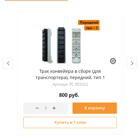
Трак конвейера в сборе (для
Пе
транспортера), передний, тип 1
Артикул: РС 003322
800
руб.
В корзину
Купить в 1 клик