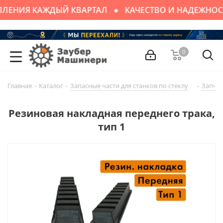
ЛЕНИЯ КАЖДЫЙ КВАРТАЛ
КАЧЕСТВО И НАДЕЖНОС
0
Главная
-
Каталог
-
Запасные части для cтaнков по стеклу
-
Запчас
Резиновая накладная переднего трака,
тип 1