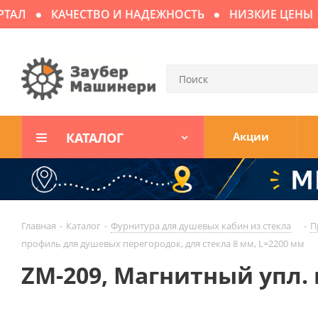
АЛ
КАЧЕСТВО И НАДЕЖНОСТЬ
НИЗКИЕ ЦЕНЫ
КАТАЛОГ
Акции
Главная
-
Каталог
-
Фурнитура для душевых кабин из стекла
-
П
профиль для душевых перегородок, для стекла 8 мм, L=2200 мм
ZM-209, Магнитный упл.