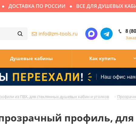
ДОСТАВКА ПО РОССИИ
ВСЕ ДЛЯ ДУШЕВЫХ КАБИН
8 (8
info@zm-tools.ru
Зака
Душевые кабины
Как купить
рофили из ПВХ, для стеклянных душевых кабин и уголков
-
Прозрачн
 прозрачный профиль, для 