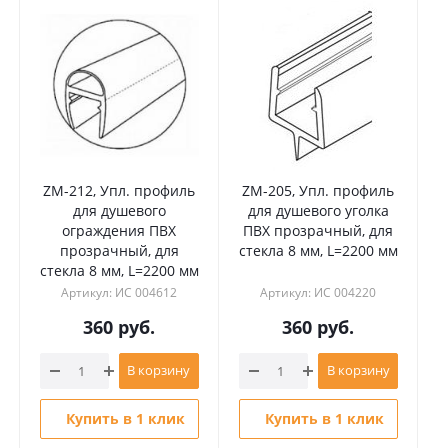
ZM-212, Упл. профиль
ZM-205, Упл. профиль
для душевого
для душевого уголка
ограждения ПВХ
ПВХ прозрачный, для
прозрачный, для
стекла 8 мм, L=2200 мм
с
стекла 8 мм, L=2200 мм
Артикул: ИС 004612
Артикул: ИС 004220
360
руб.
360
руб.
В корзину
В корзину
Купить в 1 клик
Купить в 1 клик