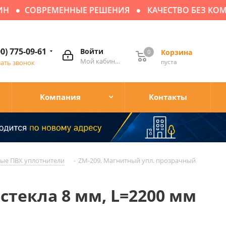
СОВРЕМЕННЫЕ РЕШЕНИЯ
КАЧЕСТВО БЕЗ КОМП
00) 775-09-61
Войти
Корзина
0
Мой кабинет
пуста
зать звонок
Компания
Контакты
ые ПВХ уплотнители
-
ZM-209, Магнитный упл. прозрачный
стекла 8 мм, L=2200 мм