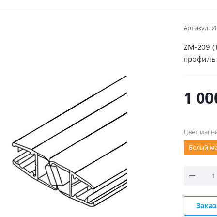
Артикул:
И
ZM-209 (
профиль 
1 00
Цвет магн
Белый м
Заказ