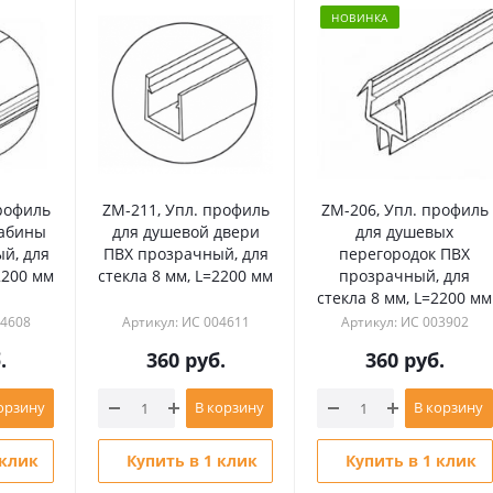
НОВИНКА
рофиль
ZM-211, Упл. профиль
ZM-206, Упл. профиль
кабины
для душевой двери
для душевых
й, для
ПВХ прозрачный, для
перегородок ПВХ
2200 мм
стекла 8 мм, L=2200 мм
прозрачный, для
стекла 8 мм, L=2200 мм
04608
Артикул: ИС 004611
Артикул: ИС 003902
.
360
руб.
360
руб.
орзину
В корзину
В корзину
 клик
Купить в 1 клик
Купить в 1 клик