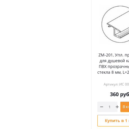
ZM-201, Упл. п
для душевой 
ПВХ прозрачны
стекла 8 мм, L=
Артикул: ИС 0
360
руб
В к
Купить в 1