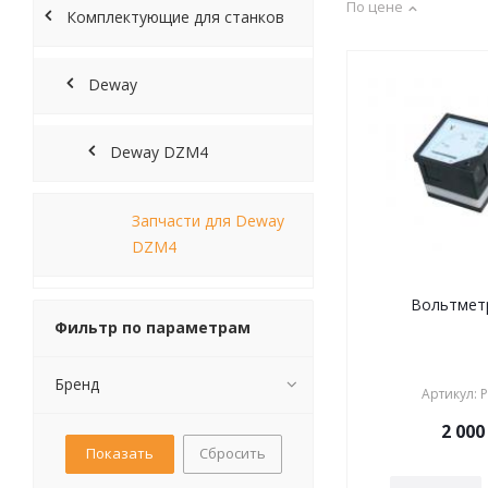
По цене
Комплектующие для станков
Deway
Deway DZM4
Запчасти для Deway
DZM4
Вольтмет
Фильтр по параметрам
Бренд
Артикул
:
Р
2 000
Сбросить