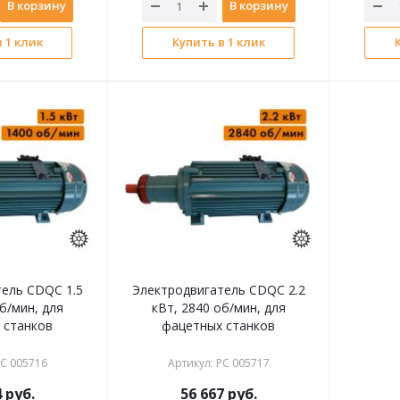
В корзину
В корзину
 1 клик
Купить в 1 клик
ель CDQC 1.5
Электродвигатель CDQC 2.2
б/мин, для
кВт, 2840 об/мин, для
 станков
фацетных станков
С 005716
Артикул
:
РС 005717
4
руб.
56 667
руб.