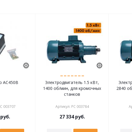
р АС450В
Электродвигатель 1.5 кВт,
Электр
1400 об/мин, для кромочных
2840 о
станков
С 003707
Артикул
:
РС 003784
А
руб.
27 334
руб.