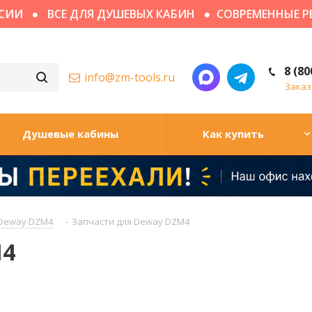
ИИ
ВСЕ ДЛЯ ДУШЕВЫХ КАБИН
СОВРЕМЕННЫЕ РЕШ
8 (80
info@zm-tools.ru
Заказ
Душевые кабины
Как купить
Deway DZM4
-
Запчасти для Deway DZM4
M4