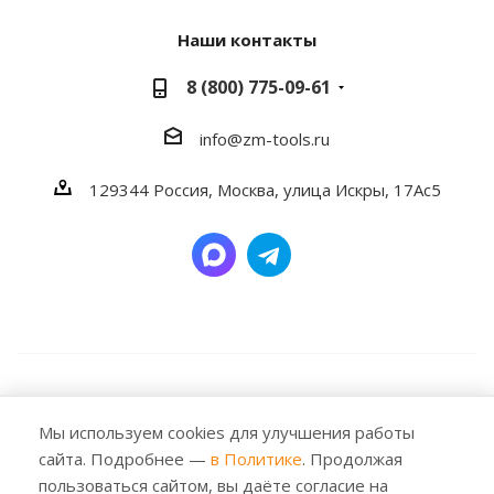
Наши контакты
8 (800) 775-09-61
info@zm-tools.ru
129344
Россия, Москва,
улица Искры, 17Ас5
2026 © Заубер Машинери - Обеспечивая превосходство.
Все права защищены. Любое использование либо
Мы используем cookies для улучшения работы
копирование материалов или подборки материалов
сайта. Подробнее —
в Политике
. Продолжая
сайта, элементов дизайна и оформления допускается
пользоваться сайтом, вы даёте согласие на