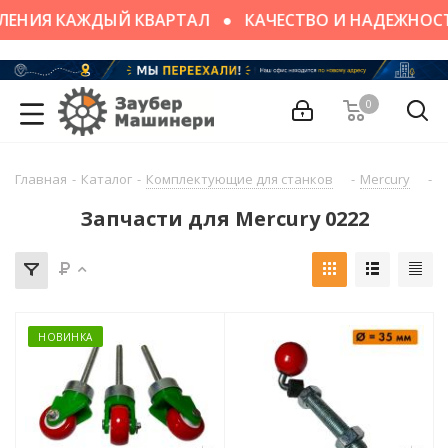
ЛЕНИЯ КАЖДЫЙ КВАРТАЛ
КАЧЕСТВО И НАДЕЖНОС
0
Главная
-
Каталог
-
Комплектующие для станков
-
Mercury
-
M
Запчасти для Mercury 0222
НОВИНКА