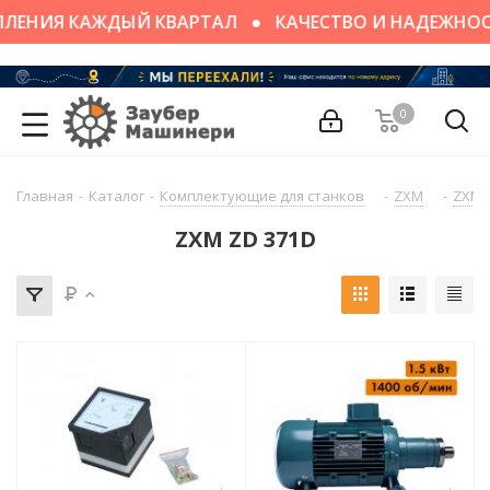
ПЛЕНИЯ КАЖДЫЙ КВАРТАЛ
КАЧЕСТВО И НАДЕЖНО
0
Главная
-
Каталог
-
Комплектующие для станков
-
ZXM
-
ZXM 
ZXM ZD 371D