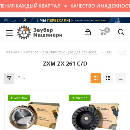
ЕНИЯ КАЖДЫЙ КВАРТАЛ
КАЧЕСТВО И НАДЕЖНОСТ
0
Главная
-
Каталог
-
Комплектующие для станков
-
ZXM
-
ZXM Z
ZXM ZX 261 C/D
НОВИНКА
НОВИНКА