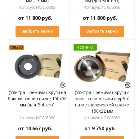
мм (13 мм)
мм (для Bottero)
Артикул
:
ИС 006083
Артикул
:
ИС 006066
от
11 800 руб.
от
11 800 руб.
Выбрать зерно
Выбрать зерно
НОВИНКА
(Ультра Премиум) Круги на
(Ультра Премиум) Круги с
бакелитовой связке 150х50
внеш. сегментами (турбо)
мм (для Bottero)
на металлической связке
150х22 мм
Артикул
:
ИС 005380
Артикул
:
ИС 006089
от
10 667 руб.
от
9 750 руб.