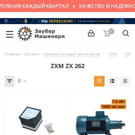
УПЛЕНИЯ КАЖДЫЙ КВАРТАЛ
КАЧЕСТВО И НАДЕЖН
0
Главная
-
Каталог
-
Комплектующие для станков
-
ZXM
-
ZXM 
ZXM ZX 262