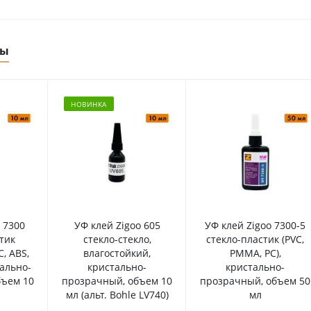
ры
НОВИНКА
 7300
УФ клей Zigoo 605
УФ клей Zigoo 7300-5
тик
стекло-стекло,
стекло-пластик (PVC,
C, ABS,
влагостойкий,
PMMA, PC),
тально-
кристально-
кристально-
бъем 10
прозрачный, объем 10
прозрачный, объем 50
мл (альт. Bohle LV740)
мл