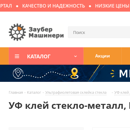
Л
КАЧЕСТВО И НАДЕЖНОСТЬ
НИЗКИЕ ЦЕНЫ
Д
КАТАЛОГ
Акции
Главная
-
Каталог
-
Ультрафиолетовая склейка стекла
-
УФ клей 
УФ клей стекло-металл, 