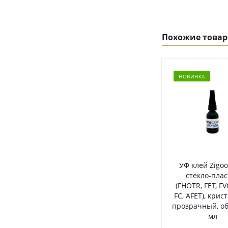
Похожие това
НОВИНКА
УФ клей Zigoo
стекло-плас
(FHOTR, FET, FV
FC, AFET), крис
прозрачный, о
мл