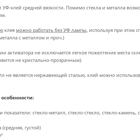
УФ-клей средней вязкости. Помимо стекла и металла возмо
ом.
ью
клея
можно работать без УФ лампы
, используя при этом
металла с металлом и проч.)
и активатора не исключается легкое пожелтение места скле
овится не кристально-прозрачным).
талл не является нержавеющей сталью, клей можно использ
особенности:
 показатели: стекло-металл, стекло-стекло, стекло-камень, 
й
 (средняя, густой)
м²