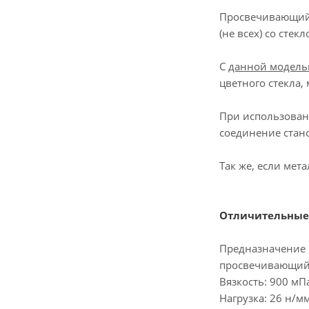
Просвечивающий 
(не всех) со стекл
С
данной модел
цветного стекла, 
При использовани
соединение стан
Так же, если ме
Отличительные 
Предназначение и
просвечивающи
Вязкость: 900 мПа
Нагрузка: 26 н/м