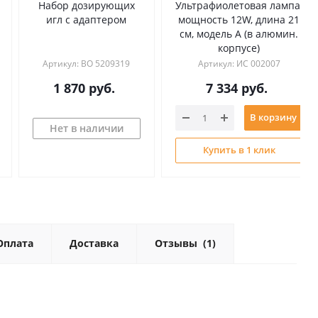
Стальная металлическая
Безворсовое бумажное
й
вата, 150 грамм, чистота
полотенце для очистки
ред
обработки #0000
стекла, 500 листов, цвет
белый
1
Артикул: ИС 005171
Артикул: ИС 005679
450
руб.
3 200
руб.
В корзину
В корзину
Купить в 1 клик
Купить в 1 клик
Оплата
Доставка
Отзывы
(1)