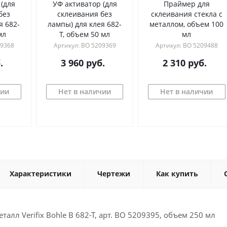
ирующих
Ультрафиолетовая лампа,
Средство для
аптером
мощность 12W, длина 21
предварительно
см, модель А (в алюмин.
очистки стекла пе
корпусе)
УФ склейкой
 5209319
Артикул: ИС 002007
Артикул: BO 510791
уб.
7 334
руб.
3 630
руб.
В корзину
аличии
Нет в наличии
Купить в 1 клик
Характеристики
Чертежи
Как купить
талл Verifix Bohle B 682-T, арт. BO 5209395, объем 250 мл