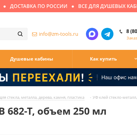
ОСТАВКА ПО РОССИИ
ВСЕ ДЛЯ ДУШЕВЫХ КАБИН
8 (8
info@zm-tools.ru
Зака
Душевые кабины
Как купить
для стекла, металла, дерева, камня, пластика
-
УФ клей стекло-металл,
B 682-T, объем 250 мл