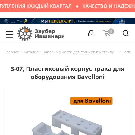
ТУПЛЕНИЯ КАЖДЫЙ КВАРТАЛ
КАЧЕСТВО И НАДЕЖН
0
Главная
-
Каталог
-
Запасные части для cтaнков по стеклу
-
Запчас
S-07, Пластиковый корпус трака для
оборудования Bavelloni