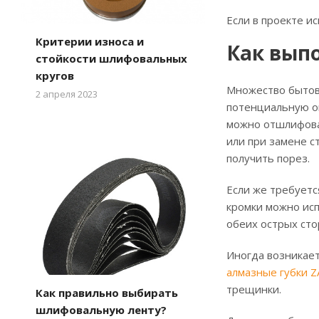
Если в проекте и
Критерии износа и
Как вып
стойкости шлифовальных
кругов
Множество бытовы
2 апреля 2023
потенциальную оп
можно отшлифова
или при замене с
получить порез.
Если же требуетс
кромки можно ис
обеих острых сто
Иногда возникает
алмазные губки 
трещинки.
Как правильно выбирать
шлифовальную ленту?