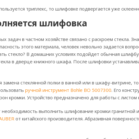
спользуется триплекс, то шлифовке подвергается уже склеен
олняется шлифовка
х задач в частном хозяйстве связано с раскроем стекла. Зн
асность этого материала, человек невольно задается вопр
ть стекло? В домашних условиях подойдет обычная шлифбум
текла в дверце книжного шкафа. После шлифовки устанавлив
я замена стеклянной полки в ванной или в шкафу-витрине, т
пользовать
ручной инструмент Bohle BO 5007300
. Его конст
рон кромки. Устройство предназначено для работы с листом 
 необходимость выполнить шлифование кромки гранитной ил
ZAUBER
от китайского производителя. Абразивная поверхност