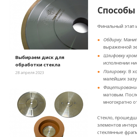
Способы
Финальный этап и
Обдирку
. Мани
выраженной зе
Шлифовку кром
Выбираем диск для
исполнении ни
обработки стекла
Полировку
. В 
28 апреля 2023
малейших зазу
Фацетировани
матовым. Посл
многократно о
Стекло, прошедш
элементов интерь
стеклянные фрагм