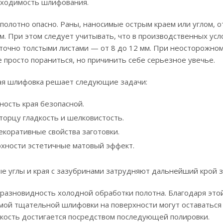
ходимость шлифования.
олотно опасно. Раны, наносимые острым краем или углом, о
. При этом следует учитывать, что в производственных усл
аточно толстыми листами — от 8 до 12 мм. При неосторожн
 просто пораниться, но причинить себе серьезное увечье.
я шлифовка решает следующие задачи:
ность края безопасной.
торцу гладкость и шелковистость.
екоративные свойства заготовки.
хности эстетичные матовый эффект.
ые углы и края с зазубринами затрудняют дальнейший крой з
разновидность холодной обработки полотна. Благодаря это
мой тщательной шлифовки на поверхности могут оставаться
кость достигается посредством последующей полировки.