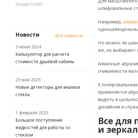
Для масштабного
20 марта 2023
шлифовальные ст
Например,
алмаз
одношпиндельных 
Новости
Все новости
Но можно ли шли
3 июня 2024
же, их выбирают 
Калькулятор для расчета
стоимости душевой кабины
Алмазные абрази
снимаемости мате
23 мая 2023
К полировальным
Новые детекторы для анализа
применяется абр
стекла
видеть в цельно
дизайном и служ
1 февраля 2023
Все для
Большое поступление
и зеркал
жидкостей для работы со
стеклом