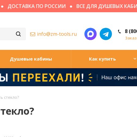
СТАВКА ПО РОССИИ
ВСЕ ДЛЯ ДУШЕВЫХ КАБИН
8 (80
info@zm-tools.ru
Заказ
Душевые кабины
Как купить
ь стекло?
текло?