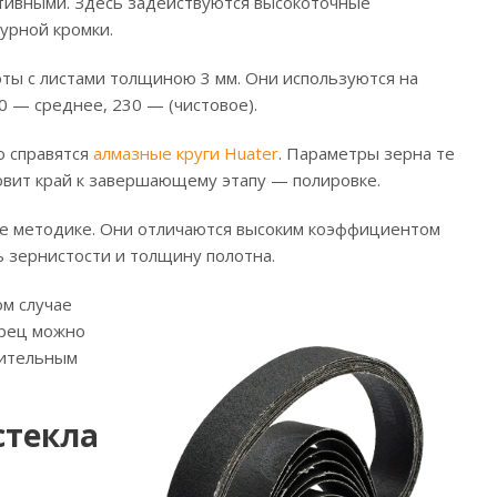
тивными. Здесь задействуются высокоточные
урной кромки.
ты с листами толщиною 3 мм. Они используются на
0 — среднее, 230 — (чистовое).
о справятся
алмазные круги Huater
. Параметры зерна те
овит край к завершающему этапу — полировке.
же методике. Они отличаются высоким коэффициентом
 зернистости и толщину полотна.
м случае
орец можно
зительным
стекла