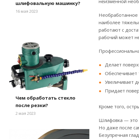
неизменной необ
шлифовальную машинку?
16 мая 2023
Необработанное п
наиболее тяжелым
работают с дост
рабочий может не
Профессиональна
Делает поверх
Обеспечивает 
Увеличивает д
Придает повер
Чем обработать стекло
после резки?
Кроме того, остр
2 мая 2023
Шлифовка — это 
Но даже после са
Безупречная глад