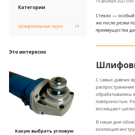
19 декабря 2022 0:00
Категории
Стекло — особый 
же после резки п
Шлифовальные круги
24
преимущества да
Это интересно
Шлифовк
С самых давних 
распространение 
обрабатывались 
поверхностью. Ро
восхищают шелко
В наши дни облас
коллекция инстру
Какую выбрать угловую