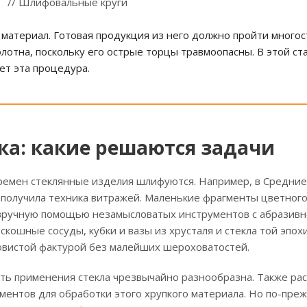
// Шлифовальные круги
материал. Готовая продукция из него должно пройти многос
олотна, поскольку его острые торцы травмоопасны. В этой ста
ет эта процедура.
а: какие решаются задачи
времен стеклянные изделия шлифуются. Например, в Средни
получила техника витражей. Маленькие фрагменты цветного
вручную помощью незамысловатых инструментов с абразив
скошные сосуды, кубки и вазы из хрусталя и стекла той эпохи
вистой фактурой без малейших шероховатостей.
ть применения стекла чрезвычайно разнообразна. Также ра
ментов для обработки этого хрупкого материала. Но по-пре