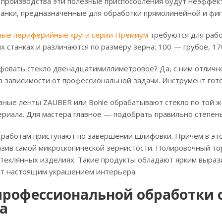
 производства эти полезные приспособления будут неэффек
анки, предназначенные для обработки прямолинейной и фиг
ные периферийные круги серии Премиум
требуются для рабо
станках и различаются по размеру зерна: 100 — грубое, 17
фовать стекло двенадцатимиллиметровое? Да, с ним отличн
в зависимости от профессиональной задачи. Инструмент гот
вные ленты ZAUBER или Bohle обрабатывают стекло по той 
риала. Для мастера главное — подобрать правильно степень
 работам приступают по завершении шлифовки. Причем в это
азив самой микроскопической зернистости. Полировочный т
стеклянных изделиях. Такие продукты обладают ярким выра
ат настоящим украшением интерьера.
 профессиональной обработки 
а