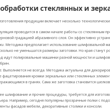
 обработки стеклянных и зерк
зготовления продукции включает несколько технологически
пуляция проводится в самом начале работы со стеклянным пр
рновой градацией абразивного слоя. Он эффективно устран
ки
. Методика предполагает использование шлифовальной ма
сколько не уменьшатся размеры заготовки. Но края станут р
ход идут полировальные машинки разной мощности и шлифова
брин.
е
. Выполняется не всегда. Методика актуальна для декорир
е фацетирования кромки зеркальных или стеклянных элемен
тражающимся в гранях. Сама же заготовка становится шелков
ее шлифование и прочие процедуры, требуется для изготов
ера. Например, сегодня популярны прозрачные полки с подс
енты фасадов мебели, декоративные столики и консоли.