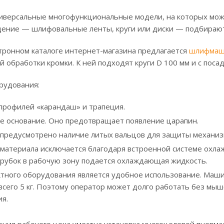
ниверсальные многофункциональные модели, на которых мож
ение — шлифовальные ленты, круги или диски — подбираютс
тронном каталоге интернет-магазина предлагается
шлифмаш
 обработки кромки. К ней подходят круги D 100 мм и с поса
рудования:
профилей «карандаш» и трапеция.
 основание. Оно предотвращает появление царапин.
 предусмотрено наличие литых вальцов для защиты механиз
материала исключается благодаря встроенной системе охла
рубок в рабочую зону подается охлаждающая жидкость.
тного оборудования является удобное использование. Маши
всего 5 кг. Поэтому оператор может долго работать без мы
я.
ния рабочего цеха уместна установка многоцелевой пневма