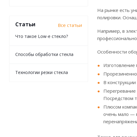
На рынке есть у
полировки. Оснащ
Статьи
Все статьи
Например, в элек
Что такое Low-e стекло?
профессиональной
Особенности обо
Способы обработки стекла
Изготовление 
Технологии резки стекла
Прорезиненное
В конструкции
Перегревание 
Посредством т
Плюсом компак
очень мало — 
перенапряжени
Также для оснаще