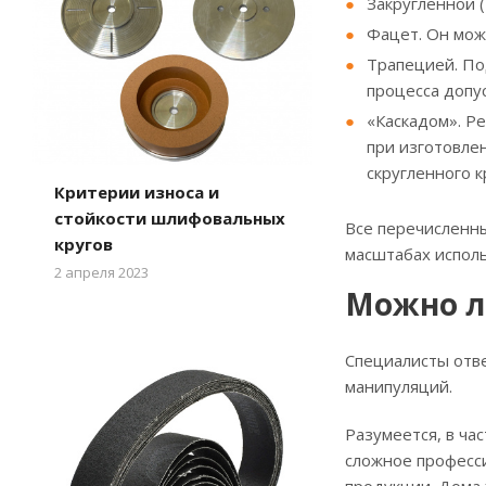
Закругленной (
Фацет. Он мож
Трапецией. По
процесса допус
«Каскадом». Р
при изготовле
скругленного к
Критерии износа и
стойкости шлифовальных
Все перечисленн
кругов
масштабах испол
2 апреля 2023
Можно л
Специалисты отве
манипуляций.
Разумеется, в ча
сложное професси
продукции. Дома