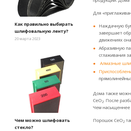
Для «приглаживан
Как правильно выбирать
Наждачную бум
шлифовальную ленту?
завершает обр
20 марта 2023
движениях она
Абразивную па
сглаживания з
Алмазные шли
Приспособлени
прямолинейных
Дома также можн
СеО
. После раз
2
Чем насыщеннее 
Порошок СеО
та
Чем можно шлифовать
2
стекло?