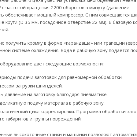
 частотой вращения 2200 оборотов в минуту (давление — 8
ть обеспечивает мощный компрессор. С ним совмещаются ш
е круги (D 35 мм, посадочное отверстие 22 мм). В базовую 
чей.
о получить кромку в форме «карандаша» или трапеции (евр
нной системе охлаждения. Вода в рабочую зону подается пос
 оборудование дает следующие возможности:
ериоды подачи заготовок для равномерной обработки.
цессом загрузки шпинделей.
ь давление на заготовку благодаря пневматике.
деликатную подачу материала в рабочую зону.
нологический цикл корректировки. Программа обработки заго
го габаритов и группы повреждений.
нные высокоточные станки и машинки позволяют автоматизи