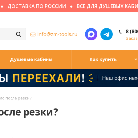
СТАВКА ПО РОССИИ
ВСЕ ДЛЯ ДУШЕВЫХ КАБИН
8 (80
info@zm-tools.ru
Заказ
Душевые кабины
Как купить
ло после резки?
осле резки?