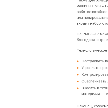
машины PMGG-12 с
работоспособнос
или полировальны
входит набор клю
На PMGG-12 можн
благодаря встрое
Технологическое
Настраивать п
Управлять про
Контролироват
Обеспечивать 
Вносить в тех
материала — е
Наконец, совреме