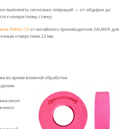
но выполнять несколько операций — от обдирки до
я к конкретному станку.
ина PMGG-10
от китайского производителя ZAUBER для
дочным отверстием 22 мм.
ма во время влажной обработки.
ждения.
нка весит
шечного
тической