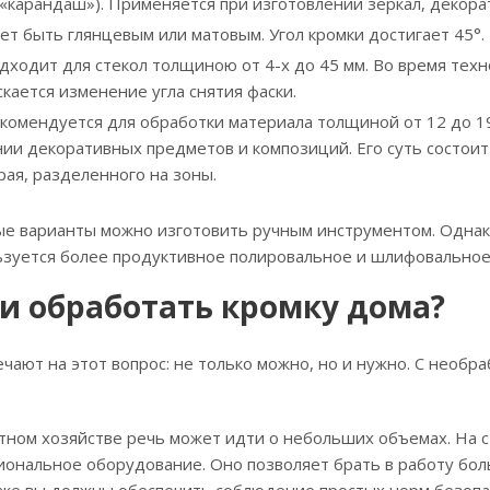
«карандаш»). Применяется при изготовлении зеркал, декорат
ет быть глянцевым или матовым. Угол кромки достигает 45°.
дходит для стекол толщиною от 4-х до 45 мм. Во время техн
кается изменение угла снятия фаски.
екомендуется для обработки материала толщиной от 12 до 1
нии декоративных предметов и композиций. Его суть состоит
рая, разделенного на зоны.
ые варианты можно изготовить ручным инструментом. Одна
ьзуется более продуктивное полировальное и шлифовальное
и обработать кромку дома?
чают на этот вопрос: не только можно, но и нужно. С необр
стном хозяйстве речь может идти о небольших объемах. На
ональное оборудование. Оно позволяет брать в работу бол
 же вы должны обеспечить соблюдение простых норм безопа