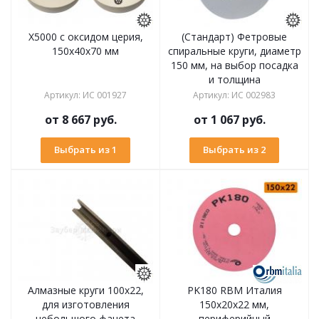
X5000 с оксидом церия,
(Стандарт) Фетровые
150х40х70 мм
спиральные круги, диаметр
150 мм, на выбор посадка
и толщина
Артикул
:
ИС 001927
Артикул
:
ИС 002983
от
8 667 руб.
от
1 067 руб.
Выбрать из 1
Выбрать из 2
Алмазные круги 100х22,
PK180 RBM Италия
для изготовления
150х20x22 мм,
небольшого фацета
периферийный