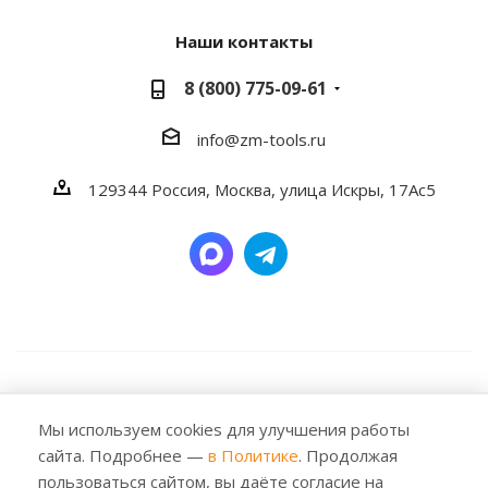
Наши контакты
8 (800) 775-09-61
info@zm-tools.ru
129344
Россия, Москва,
улица Искры, 17Ас5
2026 © Заубер Машинери - Обеспечивая превосходство.
Все права защищены. Любое использование либо
Мы используем cookies для улучшения работы
копирование материалов или подборки материалов
сайта. Подробнее —
в Политике
. Продолжая
сайта, элементов дизайна и оформления допускается
пользоваться сайтом, вы даёте согласие на