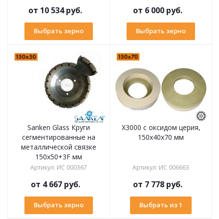
от
10 534 руб.
от
6 000 руб.
Выбрать зерно
Выбрать зерно
Sanken Glass Круги
X3000 с оксидом церия,
сегментированные на
150х40х70 мм
металлической связке
150х50+3F мм
Артикул
:
ИС 000367
Артикул
:
ИС 006663
от
4 667 руб.
от
7 778 руб.
Выбрать зерно
Выбрать из 1