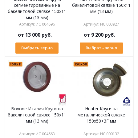
сегментированные на
бакелитовой связке 150х11
бакелитовой связке 150х11
мм (13 мм)
мм (13 мм)
Артикул
:
ИС 004696
Артикул
:
ИС 003927
от
13 000 руб.
от
9 200 руб.
Выбрать зерно
Выбрать зерно
Bovone Италия Круги на
Huater Круги на
бакелитовой связке 150х11
металлической связке
мм (13 мм)
150х50+3F мм
Артикул
:
ИС 004663
Артикул
:
ИС 000132