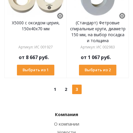
X5000 с оксидом церия,
(Стандарт) Фетровые
150х40х70 мм
спиральные круги, диаметр
150 мм, на выбор посадка
и толщина
Артикул
:
ИС 001927
Артикул
:
ИС 002983
от
8 667 руб.
от
1 067 руб.
Выбрать из 1
Выбрать из 2
1
2
3
Компания
О компании
Новости