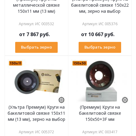
металлической связке
бакелитовой связке 150х22
150х11 мм (13 мм)
мм, зерно на выбор
Артикул
:
ИС 003532
Артикул
:
ИС 005376
от
7 867 руб.
от
10 667 руб.
Выбрать зерно
Выбрать зерно
(Ультра Премиум) Круги на
(Премиум) Круги на
бакелитовой связке 150х11
бакелитовой связке
мм (13 мм), зерно на выбор
150х50+3F мм
Артикул
:
ИС 005372
Артикул
:
ИС 003417