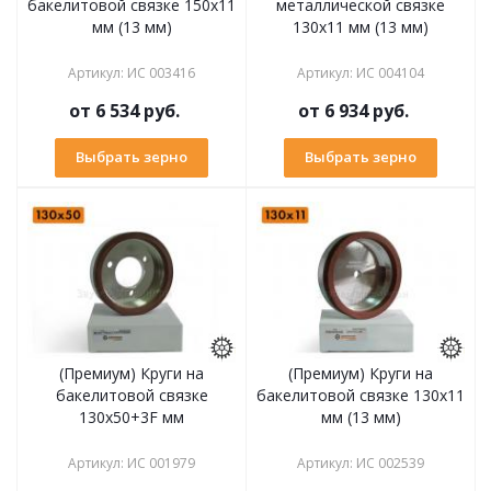
бакелитовой связке 150х11
металлической связке
мм (13 мм)
130х11 мм (13 мм)
Артикул
:
ИС 003416
Артикул
:
ИС 004104
от
6 534 руб.
от
6 934 руб.
Выбрать зерно
Выбрать зерно
(Премиум) Круги на
(Премиум) Круги на
бакелитовой связке
бакелитовой связке 130х11
130х50+3F мм
мм (13 мм)
Артикул
:
ИС 001979
Артикул
:
ИС 002539