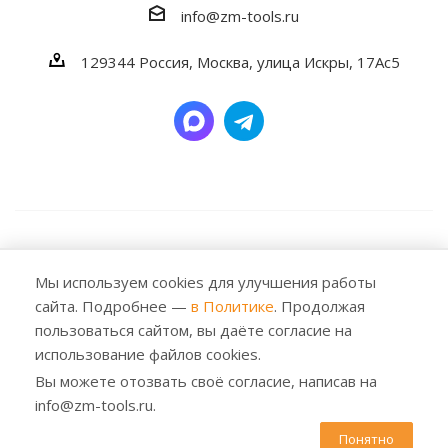
info@zm-tools.ru
129344
Россия, Москва,
улица Искры, 17Ас5
2026 © Заубер Машинери - Обеспечивая превосходство.
Все права защищены. Любое использование либо
Мы используем cookies для улучшения работы
копирование материалов или подборки материалов
сайта. Подробнее —
в Политике
. Продолжая
сайта, элементов дизайна и оформления допускается
пользоваться сайтом, вы даёте согласие на
лишь с разрешения правообладателя и только со
использование файлов cookies.
ссылкой на источник: https://zm-tools.ru
Вы можете отозвать своё согласие, написав на
info@zm-tools.ru.
Понятно